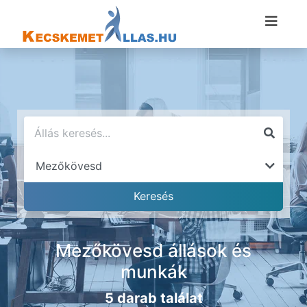
Mezőkövesd állások és
munkák
5 darab találat