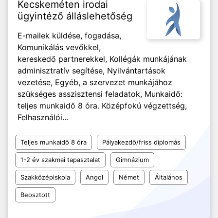
Kecskeméten irodai
ügyintéző álláslehetőség
E-mailek küldése, fogadása,
Komunikálás vevőkkel,
kereskedő partnerekkel, Kollégák munkájának
adminisztratív segítése, Nyilvántartások
vezetése, Egyéb, a szervezet munkájához
szükséges asszisztensi feladatok, Munkaidő:
teljes munkaidő 8 óra. Középfokú végzettség,
Felhasználói...
Teljes munkaidő 8 óra
Pályakezdő/friss diplomás
1-2 év szakmai tapasztalat
Gimnázium
Szakközépiskola
Angol
Német
Általános
Beosztott