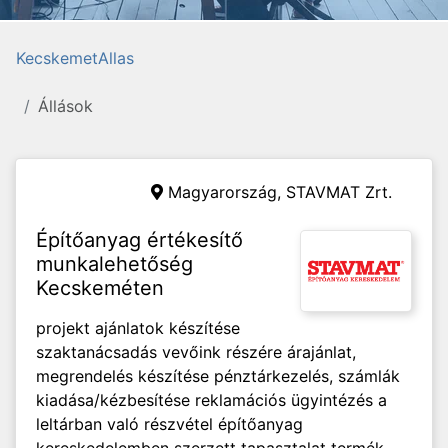
KecskemetAllas
Állások
Magyarország,
STAVMAT Zrt.
Építőanyag értékesítő
munkalehetőség
Kecskeméten
projekt ajánlatok készítése
szaktanácsadás vevőink részére árajánlat,
megrendelés készítése pénztárkezelés, számlák
kiadása/kézbesítése reklamációs ügyintézés a
leltárban való részvétel építőanyag