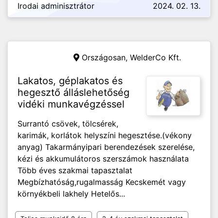
Irodai adminisztrátor
2024. 02. 13.
Országosan,
WelderCo Kft.
Lakatos, géplakatos és
hegesztő álláslehetőség
vidéki munkavégzéssel
Surrantó csövek, tölcsérek,
karimák, korlátok helyszíni hegesztése.(vékony
anyag) Takarmányipari berendezések szerelése,
kézi és akkumulátoros szerszámok használata
Több éves szakmai tapasztalat
Megbízhatóság,rugalmasság Kecskemét vagy
környékbeli lakhely Hetelős...