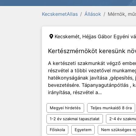
KecskemetAllas
Állások
Mérnök, műs
Kecskemét,
Héjjas Gábor Egyéni vá
Kertészmérnököt keresünk nö
A kertészeti szakmunkát végző embere
részvétel a többi vezetővel munkam
hatékonyságának javítása ,gépesítés, 
bevezetésére. Tápanyagutánpótlás , k
irányítása, részvétel a...
Megyei hirdetés
Teljes munkaidő 8 óra
1-2 év szakmai tapasztalat
2-4 év szakma
Főiskola
Egyetem
Nem szükséges ny