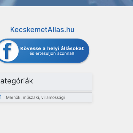
KecskemetAllas.hu
ategóriák
Mérnök, műszaki, villamossági