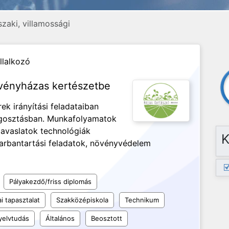
zaki, villamossági
llalkozó
vényházas kertészetbe
k irányítási feladataiban
egosztásban. Munkafolyamatok
javaslatok technológiák
K
arbantartási feladatok, növényvédelem
Pályakezdő/friss diplomás
i tapasztalat
Szakközépiskola
Technikum
elvtudás
Általános
Beosztott