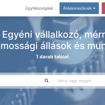
Ügyfélszolgálat
Álláskeresőknek
 Egyéni vállalkozó, mér
lamossági állások és mu
1 darab találat