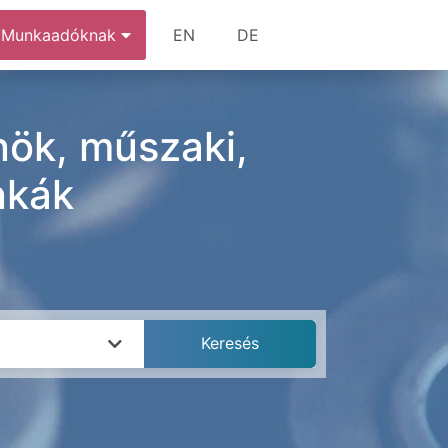
Munkaadóknak
EN
DE
nök, műszaki,
nkák