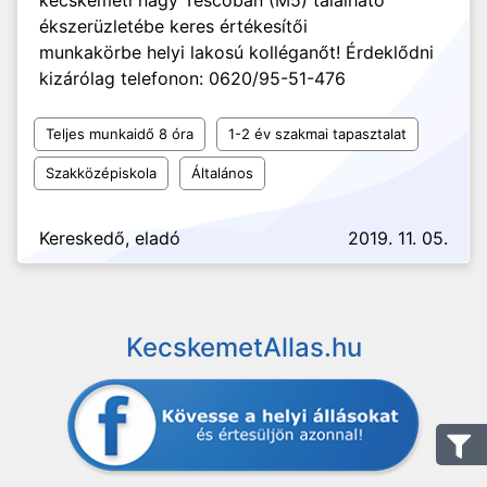
kecskeméti nagy Tescoban (M5) található
ékszerüzletébe keres értékesítői
munkakörbe helyi lakosú kolléganőt! Érdeklődni
kizárólag telefonon: 0620/95-51-476
Teljes munkaidő 8 óra
1-2 év szakmai tapasztalat
Szakközépiskola
Általános
Kereskedő, eladó
2019. 11. 05.
KecskemetAllas.hu