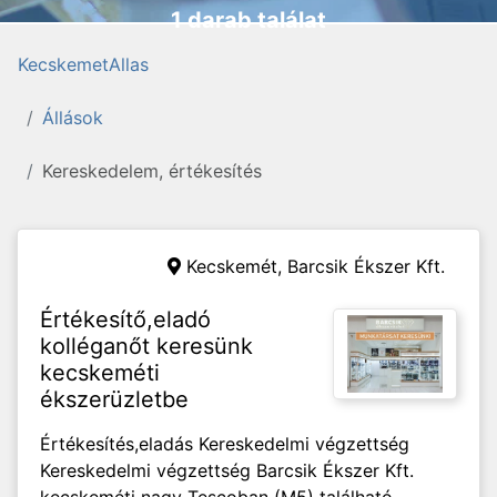
1 darab találat
KecskemetAllas
Állások
Kereskedelem, értékesítés
Kecskemét,
Barcsik Ékszer Kft.
Értékesítő,eladó
kolléganőt keresünk
kecskeméti
ékszerüzletbe
Értékesítés,eladás Kereskedelmi végzettség
Kereskedelmi végzettség Barcsik Ékszer Kft.