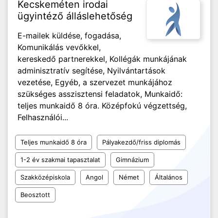
Kecskeméten irodai
ügyintéző álláslehetőség
E-mailek küldése, fogadása,
Komunikálás vevőkkel,
kereskedő partnerekkel, Kollégák munkájának
adminisztratív segítése, Nyilvántartások
vezetése, Egyéb, a szervezet munkájához
szükséges asszisztensi feladatok, Munkaidő:
teljes munkaidő 8 óra. Középfokú végzettség,
Felhasználói...
Teljes munkaidő 8 óra
Pályakezdő/friss diplomás
1-2 év szakmai tapasztalat
Gimnázium
Szakközépiskola
Angol
Német
Általános
Beosztott