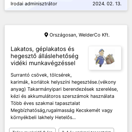
Irodai adminisztrátor
2024. 02. 13.
Országosan,
WelderCo Kft.
Lakatos, géplakatos és
hegesztő álláslehetőség
vidéki munkavégzéssel
Surrantó csövek, tölcsérek,
karimák, korlátok helyszíni hegesztése.(vékony
anyag) Takarmányipari berendezések szerelése,
kézi és akkumulátoros szerszámok használata
Több éves szakmai tapasztalat
Megbízhatóság,rugalmasság Kecskemét vagy
környékbeli lakhely Hetelős...