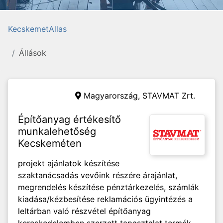
KecskemetAllas
Állások
Magyarország,
STAVMAT Zrt.
Építőanyag értékesítő
munkalehetőség
Kecskeméten
projekt ajánlatok készítése
szaktanácsadás vevőink részére árajánlat,
megrendelés készítése pénztárkezelés, számlák
kiadása/kézbesítése reklamációs ügyintézés a
leltárban való részvétel építőanyag