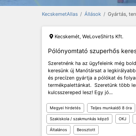
KecskemetAllas
Állások
Gyártás, ter
Kecskemét,
WeLoveShirts Kft.
Pólónyomtató szuperhős keres
Szeretnénk ha az ügyfeleink még bol
keresünk új Manótársat a legkirályabb
és precízen gyártja a pólókat és fol
termékpalettánkat. Szeretünk több le
kulcsszereped lesz! Egy jó...
Megyei hirdetés
Teljes munkaidő 8 óra
Szakiskola / szakmunkás képző
OKJ
Általános
Beosztott