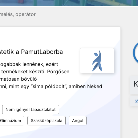
melés, operátor
tetik a PamutLaborba
dogabbak lennének, ezért
 termékeket készíti. Pörgősen
yamatosan bővülő
K
nni, mint egy “sima pólóbolt”, amiben Neked
Nem igényel tapasztalatot
Gimnázium
Szakközépiskola
Angol