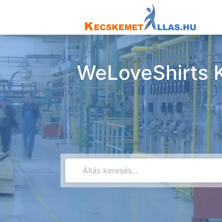
WeLoveShirts Kf