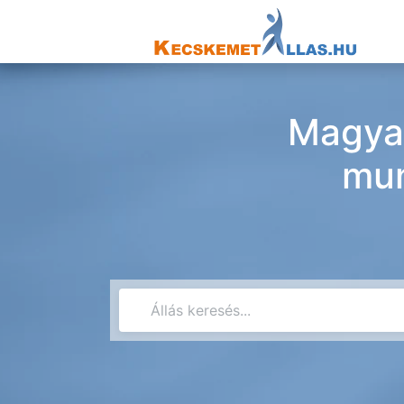
Magyar
mun