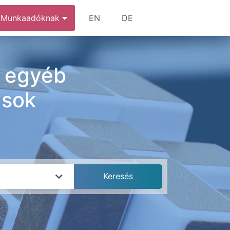
Munkaadóknak
EN
DE
, egyéb
ások