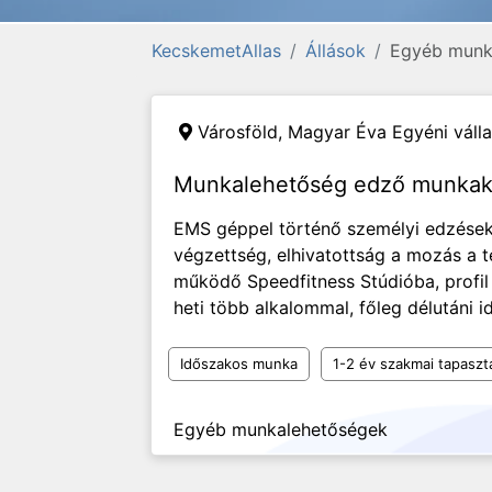
KecskemetAllas
Állások
Egyéb munk
Városföld,
Magyar Éva Egyéni váll
Munkalehetőség edző munkak
EMS géppel történő személyi edzések 
végzettség, elhivatottság a mozás a t
működő Speedfitness Stúdióba, profil
heti több alkalommal, főle
Időszakos munka
1-2 év szakmai tapaszt
Egyéb munkalehetőségek