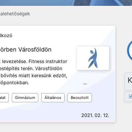
alehetőségek
alkozó
örben Városföldön
levezetése. Fitness instruktor
estépítés terén. Városföldön
 bővítés miatt keresünk edzőt,
K
g délutáni időpontokban. ...
alat
Gimnázium
Általános
Beosztott
2021. 02. 12.