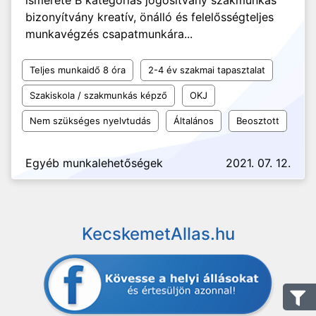
ismerete B kategóriás jogosítvány szakmunkás
bizonyítvány kreatív, önálló és felelősségteljes
munkavégzés csapatmunkára...
Teljes munkaidő 8 óra
2-4 év szakmai tapasztalat
Szakiskola / szakmunkás képző
OKJ
Nem szükséges nyelvtudás
Általános
Beosztott
Egyéb munkalehetőségek
2021. 07. 12.
KecskemetAllas.hu