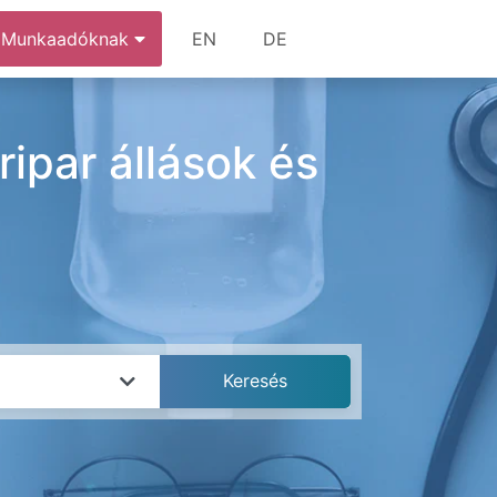
Munkaadóknak
EN
DE
ipar állások és