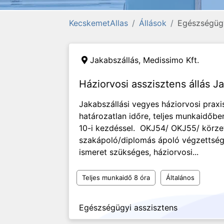
KecskemetAllas
Állások
Egészségügy
Jakabszállás,
Medissimo Kft.
Háziorvosi asszisztens állás J
Jakabszállási vegyes háziorvosi praxi
határozatlan időre, teljes munkaidőben
10-i kezdéssel. OKJ54/ OKJ55/ körze
szakápoló/diplomás ápoló végzettség 
ismeret szükséges, háziorvosi...
Teljes munkaidő 8 óra
Általános
Egészségügyi asszisztens