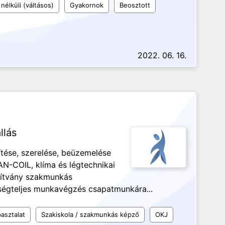
nélküli (váltásos)
Gyakornok
Beosztott
2022. 06. 16.
llás
ítése, szerelése, beüzemelése
AN-COIL, klíma és légtechnikai
sítvány szakmunkás
ősségteljes munkavégzés csapatmunkára...
asztalat
Szakiskola / szakmunkás képző
OKJ