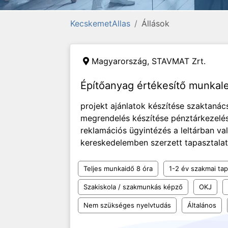
KecskemetAllas
Állások
Magyarország,
STAVMAT Zrt.
Építőanyag értékesítő munka
projekt ajánlatok készítése szaktanác
megrendelés készítése pénztárkezelés
reklamációs ügyintézés a leltárban va
kereskedelemben szerzett tapasztalat t
Teljes munkaidő 8 óra
1-2 év szakmai tap
Szakiskola / szakmunkás képző
OKJ
Nem szükséges nyelvtudás
Általános