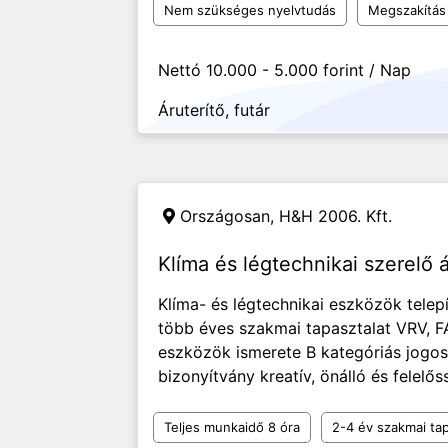
Nem szükséges nyelvtudás
Megszakítás 
Nettó 10.000 - 5.000 forint / Nap
Áruterítő, futár
Országosan,
H&H 2006. Kft.
Klíma és légtechnikai szerelő á
Klíma- és légtechnikai eszközök telep
több éves szakmai tapasztalat VRV, F
eszközök ismerete B kategóriás jogo
bizonyítvány kreatív, önálló és felel
Teljes munkaidő 8 óra
2-4 év szakmai tap