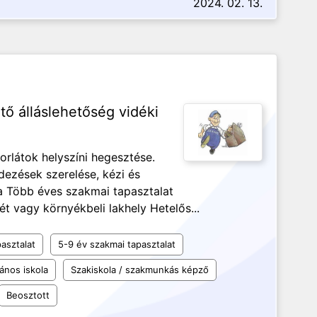
2024. 02. 13.
tő álláslehetőség vidéki
orlátok helyszíni hegesztése.
ezések szerelése, kézi és
 Több éves szakmai tapasztalat
 vagy környékbeli lakhely Hetelős...
asztalat
5-9 év szakmai tapasztalat
lános iskola
Szakiskola / szakmunkás képző
Beosztott