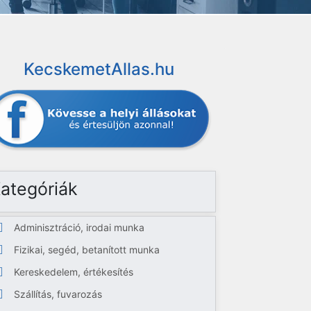
KecskemetAllas.hu
ategóriák
Adminisztráció, irodai munka
Fizikai, segéd, betanított munka
Kereskedelem, értékesítés
Szállítás, fuvarozás