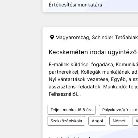
Értékesítési munkatárs
Magyarország,
Schindler Tetőablak
Kecskeméten irodai ügyintéző 
E-mailek küldése, fogadása, Komuniká
partnerekkel, Kollégák munkájának adm
Nyilvántartások vezetése, Egyéb, a 
asszisztensi feladatok, Munkaidő: tel
Felhasználói...
Teljes munkaidő 8 óra
Pályakezdő/friss d
Szakközépiskola
Angol
Német
Á