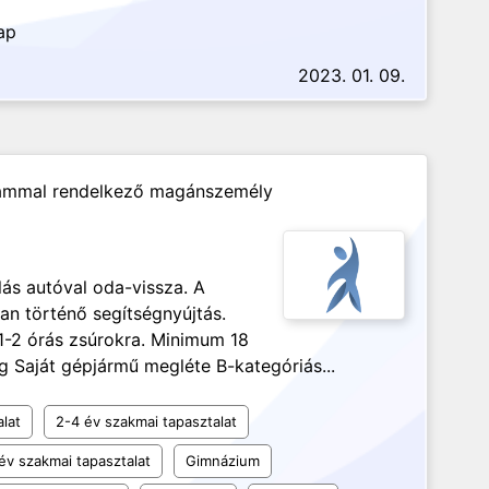
ap
2023. 01. 09.
ámmal rendelkező magánszemély
lás autóval oda-vissza. A
an történő segítségnyújtás.
1-2 órás zsúrokra. Minimum 18
g Saját gépjármű megléte B-kategóriás...
alat
2-4 év szakmai tapasztalat
év szakmai tapasztalat
Gimnázium