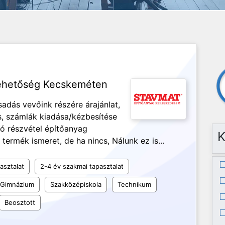
lehetőség Kecskeméten
sadás vevőink részére árajánlat,
, számlák kiadása/kézbesítése
ló részvétel építőanyag
K
ermék ismeret, de ha nincs, Nálunk ez is...
asztalat
2-4 év szakmai tapasztalat
Gimnázium
Szakközépiskola
Technikum
Beosztott