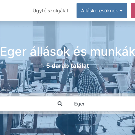
Ügyfélszolgálat
Álláskeresőknek
Eger állások és munká
5 darab találat