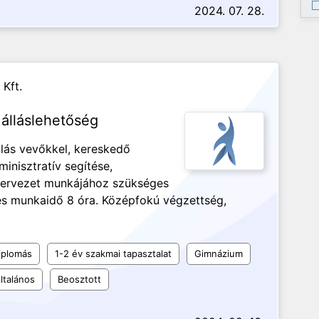
2024. 07. 28.
 Kft.
álláslehetőség
lás vevőkkel, kereskedő
inisztratív segítése,
szervezet munkájához szükséges
jes munkaidő 8 óra. Középfokú végzettség,
iplomás
1-2 év szakmai tapasztalat
Gimnázium
ltalános
Beosztott