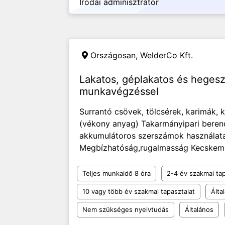
Irodai adminisztrátor
Országosan,
WelderCo Kft.
Lakatos, géplakatos és hegesz
munkavégzéssel
Surrantó csövek, tölcsérek, karimák, k
(vékony anyag) Takarmányipari berend
akkumulátoros szerszámok használata
Megbízhatóság,rugalmasság Kecskemét
Teljes munkaidő 8 óra
2-4 év szakmai tap
10 vagy több év szakmai tapasztalat
Álta
Nem szükséges nyelvtudás
Általános