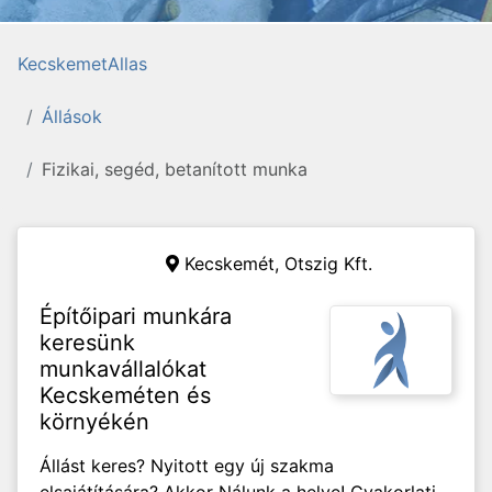
KecskemetAllas
Állások
Fizikai, segéd, betanított munka
Kecskemét,
Otszig Kft.
Építőipari munkára
keresünk
munkavállalókat
Kecskeméten és
környékén
Állást keres? Nyitott egy új szakma