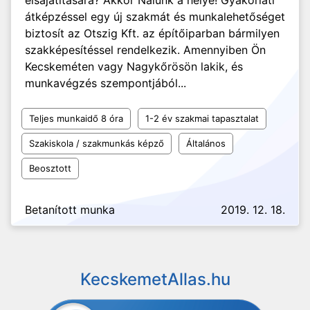
elsajátítására? Akkor Nálunk a helye! Gyakorlati
átképzéssel egy új szakmát és munkalehetőséget
biztosít az Otszig Kft. az építőiparban bármilyen
szakképesítéssel rendelkezik. Amennyiben Ön
Kecskeméten vagy Nagykőrösön lakik, és
munkavégzés szempontjából...
Teljes munkaidő 8 óra
1-2 év szakmai tapasztalat
Szakiskola / szakmunkás képző
Általános
Beosztott
Betanított munka
2019. 12. 18.
KecskemetAllas.hu