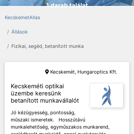
1 darab találat
KecskemetAllas
Állások
Fizikai, segéd, betanított munka
Kecskemét,
Hungaroptics Kft.
Kecskeméti optikai
üzembe keresünk
betanított munkavállalót
Jó kézügyesség, pontosság,
műszaki ismeretek. Hosszútávú
munkalehetőség, egyműszakos munkarend,