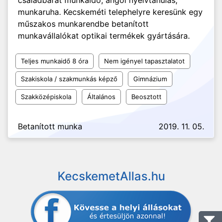
családbarát munkaidő, angol nyelvtanulás,
munkaruha. Kecskeméti telephelyre keresünk egy
műszakos munkarendbe betanított
munkavállalókat optikai termékek gyártására.
Teljes munkaidő 8 óra
Nem igényel tapasztalatot
Szakiskola / szakmunkás képző
Gimnázium
Szakközépiskola
Általános
Beosztott
Betanított munka
2019. 11. 05.
KecskemetAllas.hu