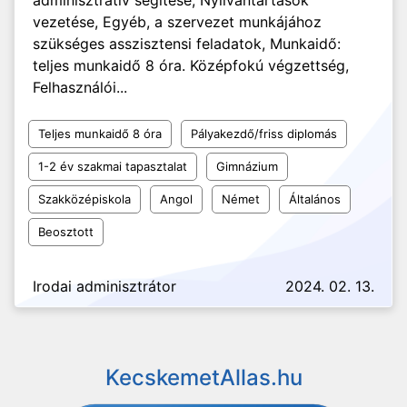
adminisztratív segítése, Nyilvántartások
vezetése, Egyéb, a szervezet munkájához
szükséges asszisztensi feladatok, Munkaidő:
teljes munkaidő 8 óra. Középfokú végzettség,
Felhasználói...
Teljes munkaidő 8 óra
Pályakezdő/friss diplomás
1-2 év szakmai tapasztalat
Gimnázium
Szakközépiskola
Angol
Német
Általános
Beosztott
Irodai adminisztrátor
2024. 02. 13.
KecskemetAllas.hu