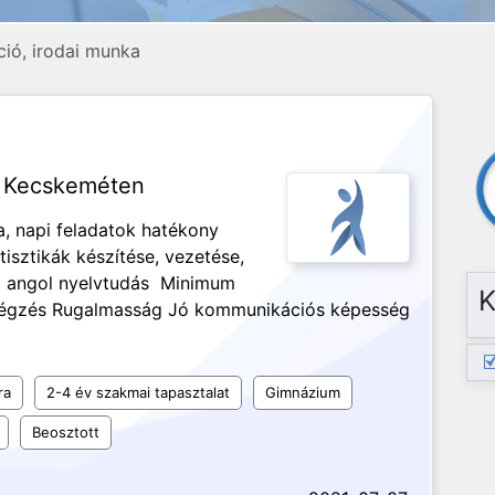
ció, irodai munka
a Kecskeméten
 napi feladatok hatékony
tisztikák készítése, vezetése,
áló angol nyelvtudás Minimum
K
végzés Rugalmasság Jó kommunikációs képesség
ra
2-4 év szakmai tapasztalat
Gimnázium
Beosztott