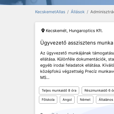
KecskemetAllas
Állások
Adminisztrá
Kecskemét,
Hungaroptics Kft.
Ügyvezető asszisztens munk
Az ügyvezető munkájának támogatása,
ellátása. Különféle dokumentációk, sta
egyéb irodai feladatok ellátása. Kív
középfokú végzettség Precíz munka
MS...
Teljes munkaidő 8 óra
Részmunkaidő 6 ó
Főiskola
Angol
Német
Általános