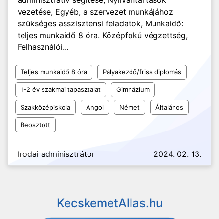
adminisztratív segítése, Nyilvántartások
vezetése, Egyéb, a szervezet munkájához
szükséges asszisztensi feladatok, Munkaidő:
teljes munkaidő 8 óra. Középfokú végzettség,
Felhasználói...
Teljes munkaidő 8 óra
Pályakezdő/friss diplomás
1-2 év szakmai tapasztalat
Gimnázium
Szakközépiskola
Angol
Német
Általános
Beosztott
Irodai adminisztrátor
2024. 02. 13.
KecskemetAllas.hu