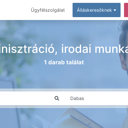
Ügyfélszolgálat
Álláskeresőknek
nisztráció, irodai munká
1 darab találat