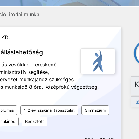
ció, irodai munka
 Kft.
álláslehetőség
lás vevőkkel, kereskedő
inisztratív segítése,
szervezet munkájához szükséges
K
jes munkaidő 8 óra. Középfokú végzettség,
iplomás
1-2 év szakmai tapasztalat
Gimnázium
ltalános
Beosztott