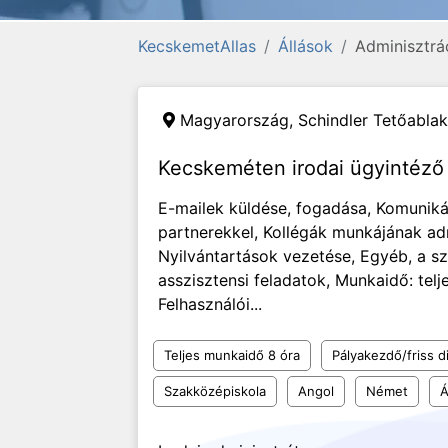
KecskemetAllas
Állások
Adminisztrá
Magyarország,
Schindler Tetőablak
Kecskeméten irodai ügyintéző 
E-mailek küldése, fogadása, Komuniká
partnerekkel, Kollégák munkájának adm
Nyilvántartások vezetése, Egyéb, a 
asszisztensi feladatok, Munkaidő: tel
Felhasználói...
Teljes munkaidő 8 óra
Pályakezdő/friss d
Szakközépiskola
Angol
Német
Á