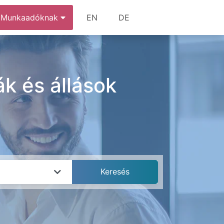
Munkaadóknak
EN
DE
k és állások